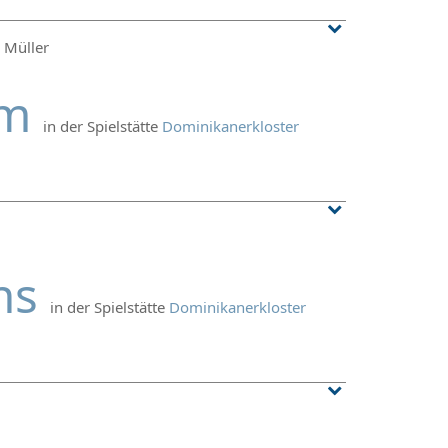
 Müller
em
in der Spielstätte
Dominikanerkloster
uns
in der Spielstätte
Dominikanerkloster