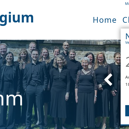
Mi
egium
Home
C
Ve
A
1
mm