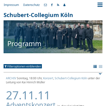
Impressum
Datenschutz
Schubert-Collegium Köln
Programm
Filteroptionen einblenden
ARCHIV
Sonntag, 18:00 Uhr,
Konzert
,
Schubert-Collegium Köln
unter der
Leitung von Kai Hinrich Müller
27.11.11
Adventskonzert
in der Spielstätte