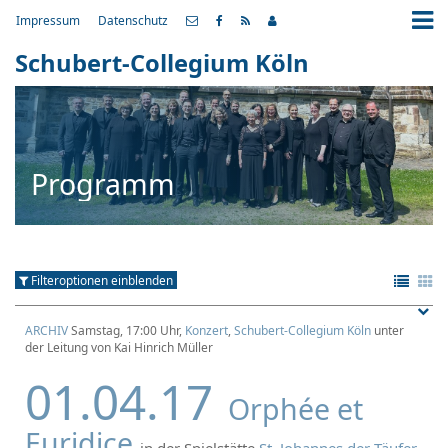
Impressum
Datenschutz
Schubert-Collegium Köln
Programm
Filteroptionen einblenden
ARCHIV
Samstag, 17:00 Uhr,
Konzert
,
Schubert-Collegium Köln
unter
der Leitung von Kai Hinrich Müller
01.04.17
Orphée et
Euridice
in der Spielstätte
St. Johannes der Täufer