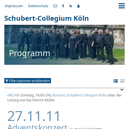
Impressum
Datenschutz
Schubert-Collegium Köln
Programm
Filteroptionen einblenden
ARCHIV
Sonntag, 18:00 Uhr,
Konzert
,
Schubert-Collegium Köln
unter der
Leitung von Kai Hinrich Müller
27.11.11
Adventskonzert
in der Spielstätte