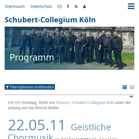
Impressum
Datenschutz
Schubert-Collegium Köln
Programm
Filteroptionen einblenden
ARCHIV
Sonntag, 18:00 Uhr,
Konzert
,
Schubert-Collegium Köln
unter der
Leitung von Kai Hinrich Müller
22.05.11
Geistliche
Chormusik
in der Spielstätte
St. Aposteln