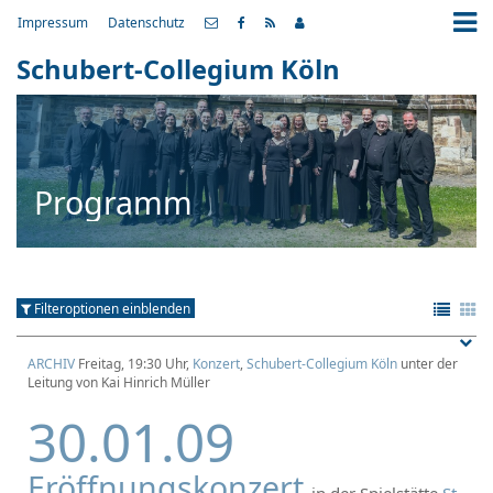
Impressum
Datenschutz
Schubert-Collegium Köln
Programm
Filteroptionen einblenden
ARCHIV
Freitag, 19:30 Uhr,
Konzert
,
Schubert-Collegium Köln
unter der
Leitung von Kai Hinrich Müller
30.01.09
Eröffnungskonzert
in der Spielstätte
St.