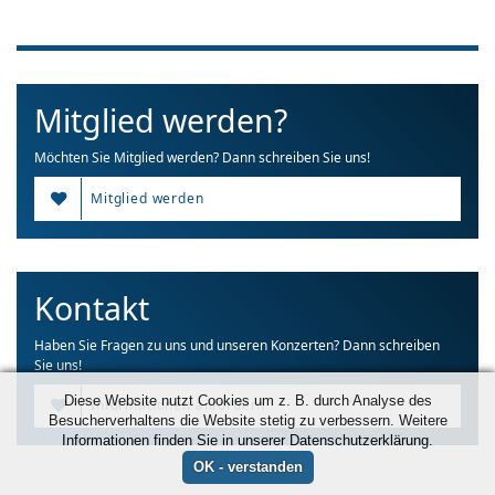
Mitglied werden?
Möchten Sie Mitglied werden? Dann schreiben Sie uns!
Mitglied werden
Kontakt
Haben Sie Fragen zu uns und unseren Konzerten? Dann schreiben
Sie uns!
Diese Website nutzt Cookies um z. B. durch Analyse des
Informationen anfordern
Besucherverhaltens die Website stetig zu verbessern. Weitere
Informationen finden Sie in unserer Datenschutzerklärung.