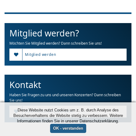
Mitglied werden?
Möchten Sie Mitglied werden? Dann schreiben Sie uns!
Mitglied werden
Kontakt
Haben Sie Fragen zu uns und unseren Konzerten? Dann schreiben
Sie uns!
Diese Website nutzt Cookies um z. B. durch Analyse des
Informationen anfordern
Besucherverhaltens die Website stetig zu verbessern. Weitere
Informationen finden Sie in unserer Datenschutzerklärung.