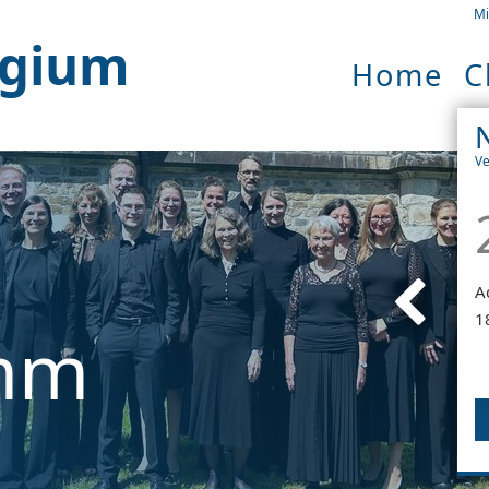
Mi
egium
Home
C
Ve
A
1
mm